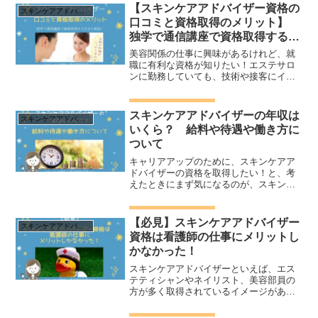
取得しておきたい資格ですよね。ただ、
【スキンケアアドバイザー資格の
スキンケアアドバイザー 口コミ メリット 独学
気になるのが年会費。資格取...
口コミと資格取得のメリット】
独学で通信講座で資格取得する方
法も解説！
美容関係の仕事に興味があるけれど、就
職に有利な資格が知りたい！エステサロ
ンに勤務していても、技術や接客にイマ
イチ自信が持てない…周りの人とスキン
ケアに差をつけたい！というお悩みはあ
りませんか？スキンケアは多くの女性に
スキンケアアドバイザーの年収は
スキンケアアドバイザー 口コミ メリット 独学
とって、興味深い話題です...
いくら？ 給料や待遇や働き方に
ついて
キャリアアップのために、スキンケアア
ドバイザーの資格を取得したい！と、考
えたときにまず気になるのが、スキンケ
アアドバイザーの収入や待遇ではないで
しょうか。どうせ資格を取るのなら、今
よりももっと恵まれた環境で働きたいで
【必見】スキンケアアドバイザー
スキンケアアドバイザー 口コミ メリット 独学
すよね。福利厚生の充実な...
資格は看護師の仕事にメリットし
かなかった！
スキンケアアドバイザーといえば、エス
テティシャンやネイリスト、美容部員の
方が多く取得されているイメージがあり
ますよね。確かにスキンケアアドバイザ
ーは、お客様のお肌に直接触れたり、お