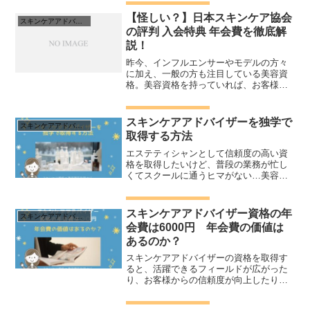
することに不安はつきもの。スキンケア
アドバイザーは皮膚科学から化粧品、接
【怪しい？】日本スキンケア協会
スキンケアアドバイザー 口コミ メリット 独学
遇に至るまでさまざまな知...
の評判 入会特典 年会費を徹底解
説！
昨今、インフルエンサーやモデルの方々
に加え、一般の方も注目している美容資
格。美容資格を持っていれば、お客様や
会社から信用されるのはもちろんのこ
と、プライベートでも役立てることがで
きます。しかし、美容系の資格が多くあ
スキンケアアドバイザーを独学で
スキンケアアドバイザー 口コミ メリット 独学
って、どれを選べば良いかわ...
取得する方法
エステティシャンとして信頼度の高い資
格を取得したいけど、普段の業務が忙し
くてスクールに通うヒマがない…美容関
係のスクールって学費が高額で、若い人
が多いイメージもあって敷居が高い…と
いうお悩みはありませんか？そんな方に
スキンケアアドバイザー資格の年
スキンケアアドバイザー 口コミ メリット 独学
おすすめなのが、日本スキ...
会費は6000円 年会費の価値は
あるのか？
スキンケアアドバイザーの資格を取得す
ると、活躍できるフィールドが広がった
り、お客様からの信頼度が向上したり
と、キャリアアップにつながります。美
容関係の職業に就いているのなら、ぜひ